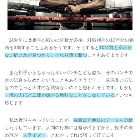
試合前には相手の戦いの分析が必須。対戦相手の10年間の動
画を3周することもあるそうです。そうすると
10年前と変わら
ない癖とかが見つかり、それ対策で勝つ
こともあるようです
また相手からもらった良いパンチなども盗み、そのパンチで
次の試合を決めたということもあるそうです。一見泥臭い方法
なのでもっと天才的な戦術ないの？と思われそうです。しかし
一流の人ほど二流が嫌がる地味なことをこなしている
といつも
感じます
私は野球をやっていましたが、
強豪ほど他校のデータを分析
したりしています。人間の行動には癖が出ますから、投手の決
め球が「
スライダー
」とわかってれば狙って打てます