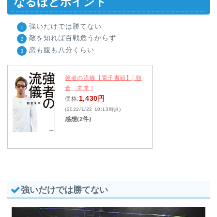
なるほどポイント
強いだけでは勝てない
敵を知れば百戦危うからず
恋も腹も八分くらい
強者の流儀【電子書籍】[ 朝
倉 未来 ]
1,430円
価格:
(2022/1/22 10:13時点)
感想(2件)
強いだけでは勝てない