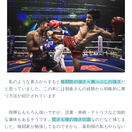
私のような素人からすると
格闘技の強さ＝腕っぷしの強さ
だ
と思っていました。この本には朝倉さんの経験から戦略的に勝
つ方法が紹介されています
喧嘩ももちろん強いですが、読書・将棋・テトリスなど知的
な趣味もあるそうです。
賢さも彼の強さの源
なのだなと感じま
した。格闘家が勉強してるのですから、薬剤師の私もやらない