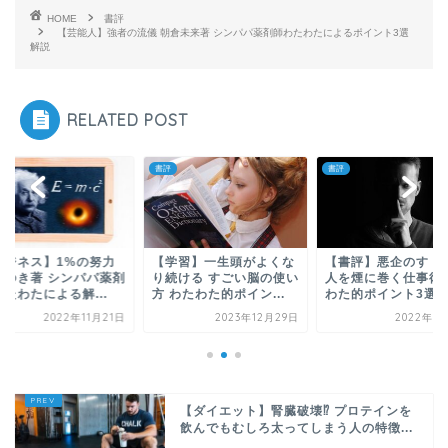
HOME
書評
【芸能人】強者の流儀 朝倉未来著 シンパパ薬剤師わたわたによるポイント3選
解説
RELATED POST
書評
書評
ビジネス】1%の努力
【学習】一生頭がよくな
【書評】悪企のすゝめ
ろゆき著 シンパパ薬剤
り続ける すごい脳の使い
人を煙に巻く仕事術 
たわたによる解...
方 わたわた的ポイン...
わた的ポイント3選
2022年11月21日
2023年12月29日
2022年9
【ダイエット】腎臓破壊⁉ プロテインを
飲んでもむしろ太ってしまう人の特徴...