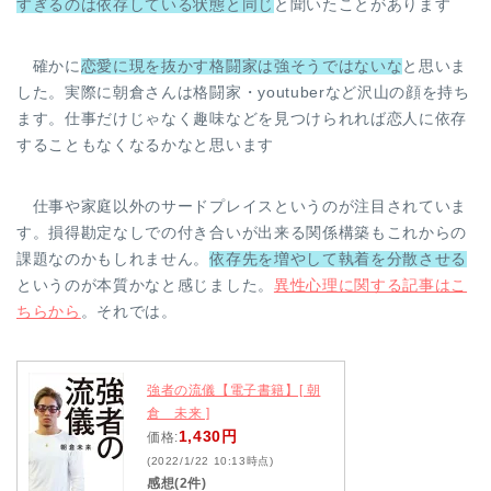
すぎるのは依存している状態と同じ
と聞いたことがあります
確かに
恋愛に現を抜かす格闘家は強そうではないな
と思いま
した。実際に朝倉さんは格闘家・youtuberなど沢山の顔を持ち
ます。仕事だけじゃなく趣味などを見つけられれば恋人に依存
することもなくなるかなと思います
仕事や家庭以外のサードプレイスというのが注目されていま
す。損得勘定なしでの付き合いが出来る関係構築もこれからの
課題なのかもしれません。
依存先を増やして執着を分散させる
というのが本質かなと感じました。
異性心理に関する記事はこ
ちらから
。それでは。
強者の流儀【電子書籍】[ 朝
倉 未来 ]
1,430円
価格:
(2022/1/22 10:13時点)
感想(2件)