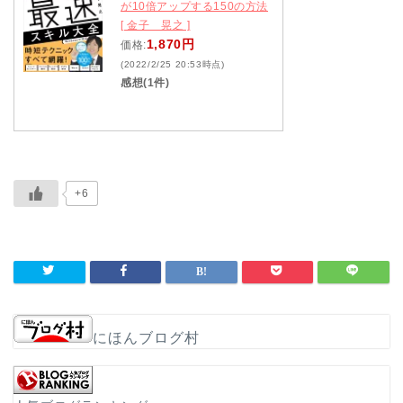
が10倍アップする150の方法
[ 金子 晃之 ]
1,870円
価格:
(2022/2/25 20:53時点)
感想(1件)
+6
にほんブログ村