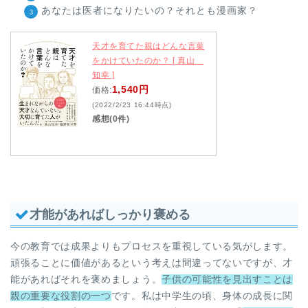
あなたは医者になりたいの？それとも漫画家？
天才を育てた親はどんな言葉
をかけていたのか？ [ 真山
知幸 ]
1,540円
価格:
(2022/2/23 16:44時点)
感想(0件)
才能があればしっかり褒める
今の教育では成果よりもプロセスを重視している気がします。
頑張ることに価値があるという考えは間違ってないですが、才
能があればそれを褒めましょう。
子供の可能性を見出すことは
親の重要な役割の一つ
です。私は中学生の頃、身体の成長に関