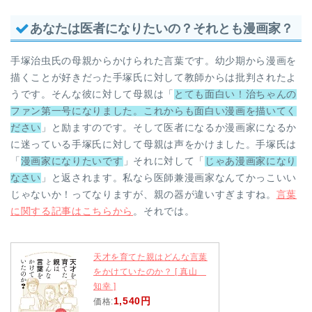
あなたは医者になりたいの？それとも漫画家？
手塚治虫氏の母親からかけられた言葉です。幼少期から漫画を
描くことが好きだった手塚氏に対して教師からは批判されたよ
うです。そんな彼に対して母親は「
とても面白い！治ちゃんの
ファン第一号になりました。これからも面白い漫画を描いてく
ださい
」と励ますのです。そして医者になるか漫画家になるか
に迷っている手塚氏に対して母親は声をかけました。手塚氏は
「
漫画家になりたいです
」それに対して「
じゃあ漫画家になり
なさい
」と返されます。私なら医師兼漫画家なんてかっこいい
じゃないか！ってなりますが、親の器が違いすぎますね。
言葉
に関する記事はこちらから
。それでは。
天才を育てた親はどんな言葉
をかけていたのか？ [ 真山
知幸 ]
1,540円
価格: