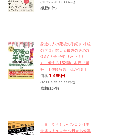
(2022/2/23 16:44時点)
感想(0件)
身近な人の死後の手続き 相続
のプロが教える最善の進め方
Q＆A大全 今知りたい！もし
もに備える152問に本音で回
答！ [ 佐藤省吾 ほか4名 ]
1,485円
価格:
(2022/2/25 20:52時点)
感想(10件)
世界一やさしいパソコン仕事
最速スキル大全 今日から効率