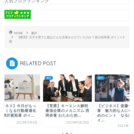
人気ブログランキング
HOME
書評
【教育】天才を育てた親はどんな言葉をかけていたのか？真山知幸著 ポイント3
選
RELATED POST
書評
書評
ビジネス】今日がもっ
【営業】キーエンス解剖
【ビジネス】斎藤一
楽しくなる行動最適化
最強企業のメカニズム 西
著 魅力的な人にな
 樺沢紫苑著 ポイ...
岡杏著 わたわた的...
めのヒント なるほ
イ...
2023年3月4日
2023年5月20日
2022年3月