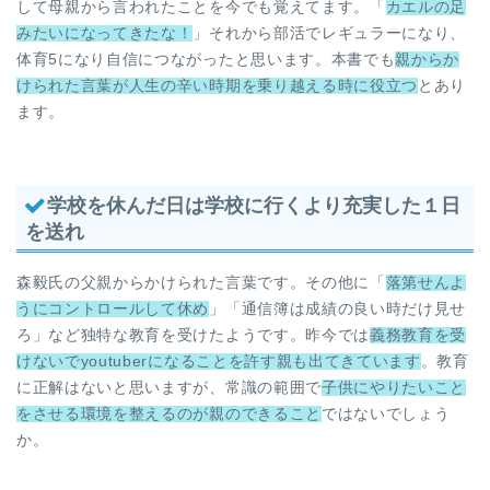
して母親から言われたことを今でも覚えてます。「
カエルの足
みたいになってきたな！
」それから部活でレギュラーになり、
体育5になり自信につながったと思います。本書でも
親からか
けられた言葉が人生の辛い時期を乗り越える時に役立つ
とあり
ます。
学校を休んだ日は学校に行くより充実した１日
を送れ
森毅氏の父親からかけられた言葉です。その他に「
落第せんよ
うにコントロールして休め
」「通信簿は成績の良い時だけ見せ
ろ」など独特な教育を受けたようです。昨今では
義務教育を受
けないでyoutuberになることを許す親も出てきています
。教育
に正解はないと思いますが、常識の範囲で
子供にやりたいこと
をさせる環境を整えるのが親のできること
ではないでしょう
か。