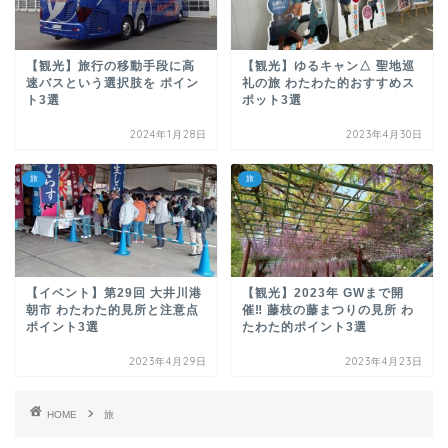
【観光】旅行の移動手段に高
【観光】ゆるキャン△ 聖地巡
速バスという選択肢を ポイン
礼の旅 わたわた的おすすめス
ト3選
ポット3選
2024年1月28日
2023年4月30日
旅
旅
【イベント】第29回 大井川港
【観光】2023年 GWまで開
朝市 わたわた的見所と注意点
催‼ 藤枝の藤まつりの見所 わ
ポイント3選
たわた的ポイント3選
2023年4月29日
2023年4月23日
HOME
旅