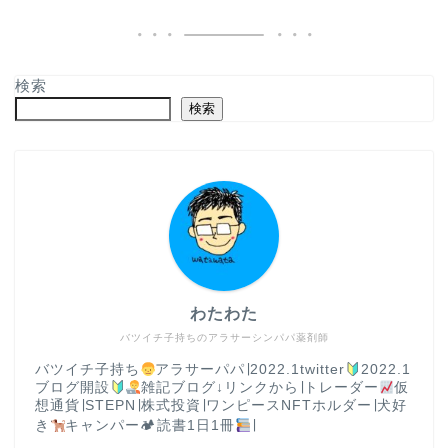
検索
検索
わたわた
バツイチ子持ちのアラサーシンパパ薬剤師
バツイチ子持ち
アラサーパパ∣2022.1twitter
2022.1
ブログ開設
雑記ブログ↓リンクから∣トレーダー
仮
想通貨∣STEPN∣株式投資∣ワンピースNFTホルダー∣犬好
き
キャンパー🏕読書1日1冊
∣