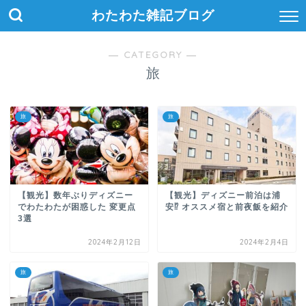
わたわた雑記ブログ
― CATEGORY ―
旅
旅
旅
【観光】数年ぶりディズニー
【観光】ディズニー前泊は浦
でわたわたが困惑した 変更点
安⁉ オススメ宿と前夜飯を紹介
3選
2024年2月12日
2024年2月4日
旅
旅