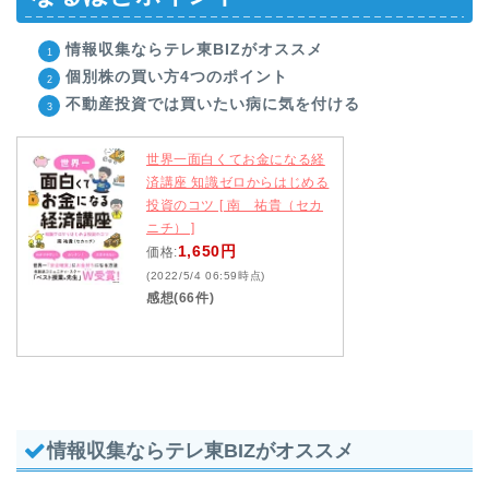
情報収集ならテレ東BIZがオススメ
個別株の買い方4つのポイント
不動産投資では買いたい病に気を付ける
世界一面白くてお金になる経
済講座 知識ゼロからはじめる
投資のコツ [ 南 祐貴（セカ
ニチ） ]
1,650円
価格:
(2022/5/4 06:59時点)
感想(66件)
情報収集ならテレ東BIZがオススメ