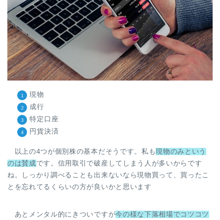
現物
成行
特定口座
円貨決済
以上の4つが個別株の基本だそうです。私も
現物のみという
のは賛成
です。信用取引で破産してしまう人が多いからです
ね。しっかり調べることも出来ないなら現物買って、買ったこ
とを忘れてるくらいの方が良いかと思います
あとメンタル的にきついですが
今の様な下落相場でコツコツ