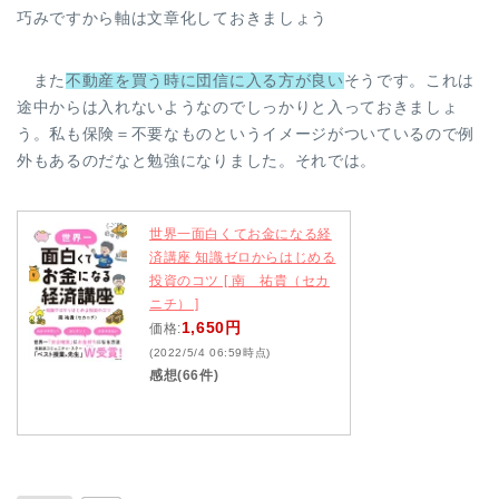
巧みですから軸は文章化しておきましょう
また
不動産を買う時に団信に入る方が良い
そうです。これは
途中からは入れないようなのでしっかりと入っておきましょ
う。私も保険＝不要なものというイメージがついているので例
外もあるのだなと勉強になりました。それでは。
世界一面白くてお金になる経
済講座 知識ゼロからはじめる
投資のコツ [ 南 祐貴（セカ
ニチ） ]
1,650円
価格:
(2022/5/4 06:59時点)
感想(66件)