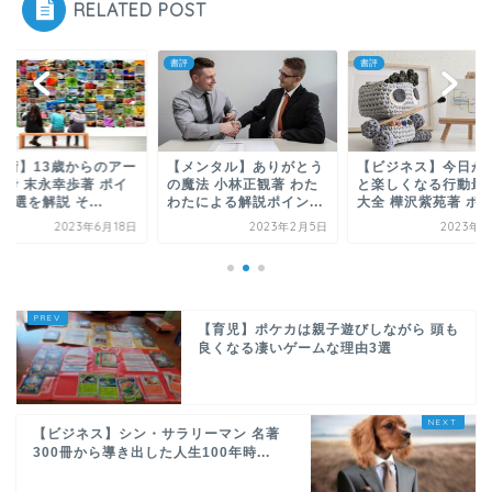
RELATED POST
書評
書評
芸術】13歳からのアー
【メンタル】ありがとう
【ビジネス】今日が
思考 末永幸歩著 ポイ
の魔法 小林正観著 わた
と楽しくなる行動最
3選を解説 そ...
わたによる解説ポイン...
大全 樺沢紫苑著 ポイ.
2023年6月18日
2023年2月5日
2023年3
【育児】ポケカは親子遊びしながら 頭も
良くなる凄いゲームな理由3選
【ビジネス】シン・サラリーマン 名著
300冊から導き出した人生100年時...