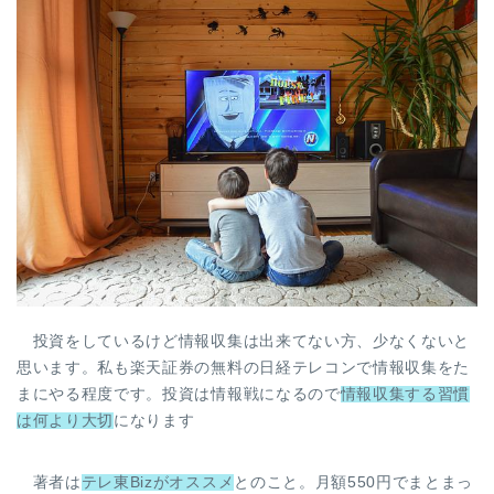
投資をしているけど情報収集は出来てない方、少なくないと
思います。私も楽天証券の無料の日経テレコンで情報収集をた
まにやる程度です。投資は情報戦になるので
情報収集する習慣
は何より大切
になります
著者は
テレ東Bizがオススメ
とのこと。月額550円でまとまっ