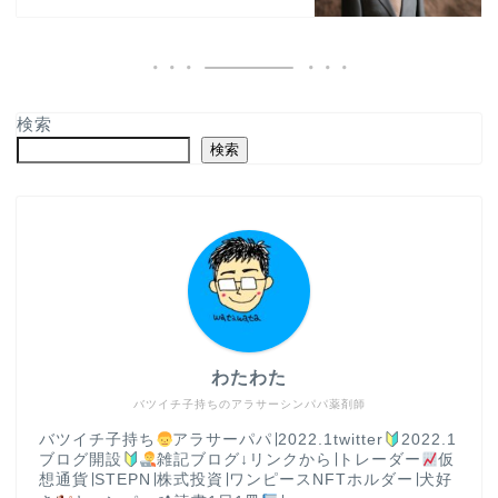
検索
検索
わたわた
バツイチ子持ちのアラサーシンパパ薬剤師
バツイチ子持ち
アラサーパパ∣2022.1twitter
2022.1
ブログ開設
雑記ブログ↓リンクから∣トレーダー
仮
想通貨∣STEPN∣株式投資∣ワンピースNFTホルダー∣犬好