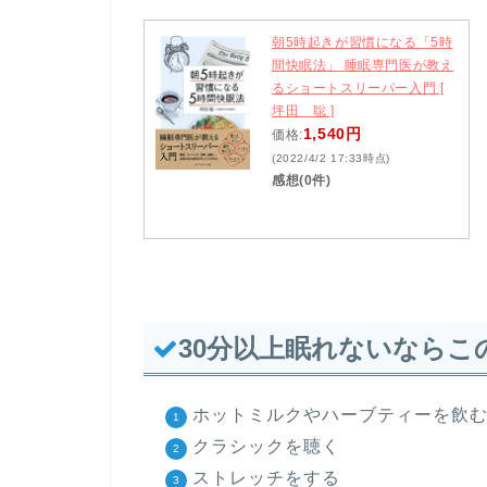
朝5時起きが習慣になる「5時
間快眠法」 睡眠専門医が教え
るショートスリーパー入門 [
坪田 聡 ]
1,540円
価格:
(2022/4/2 17:33時点)
感想(0件)
30分以上眠れないならこ
ホットミルクやハーブティーを飲
クラシックを聴く
ストレッチをする