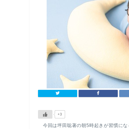
+3
今回は坪田聡著の朝5時起きが習慣になる