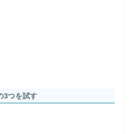
の3つを試す
む