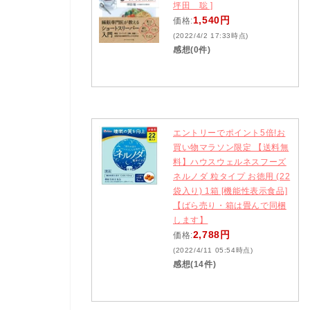
坪田 聡 ]
1,540円
価格:
(2022/4/2 17:33時点)
感想(0件)
エントリーでポイント5倍!お
買い物マラソン限定 【送料無
料】ハウスウェルネスフーズ
ネルノダ 粒タイプ お徳用 (22
袋入り) 1箱 [機能性表示食品]
【ばら売り・箱は畳んで同梱
します】
2,788円
価格:
(2022/4/11 05:54時点)
感想(14件)