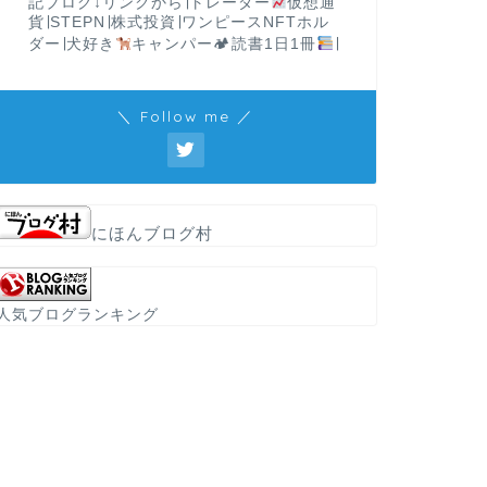
記ブログ↓リンクから∣トレーダー
仮想通
貨∣STEPN∣株式投資∣ワンピースNFTホル
ダー∣犬好き
キャンパー🏕読書1日1冊
∣
＼ Follow me ／
にほんブログ村
人気ブログランキング