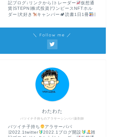
記ブログ↓リンクから∣トレーダー
仮想通
貨∣STEPN∣株式投資∣ワンピースNFTホル
ダー∣犬好き
キャンパー🏕読書1日1冊
∣
＼ Follow me ／
わたわた
バツイチ子持ちのアラサーシンパパ薬剤師
バツイチ子持ち
アラサーパパ
∣2022.1twitter
2022.1ブログ開設
雑