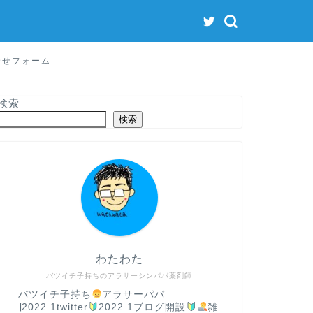
合せフォーム
検索
検索
わたわた
バツイチ子持ちのアラサーシンパパ薬剤師
バツイチ子持ち
アラサーパパ
∣2022.1twitter
2022.1ブログ開設
雑