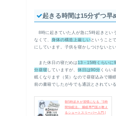
起きる時間は15分ずつ早
8時に起きていた人が急に5時起きとい
なくて、
身体の構造上厳しい
ということで
にしています。子供を寝かしつけないと
また休日の寝だめは
13－15時くらいに
分昼寝
していますが、
休日は90分
くらい
眠くなります（笑）なので昼寝込みで睡
前の書籍でしたが今でも通説とされてい
朝5時起きが習慣になる「5時
間快眠法」 睡眠専門医が教え
るショートスリーパー入門 [