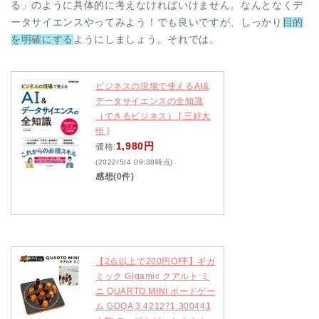
る」のように具体的に考えなければいけません。なんとなくデ
ータサイエンスやってみよう！でも良いですが、しっかり
目的
を明確にする
ようにしましょう。それでは。
ビジネスの現場で使えるAI&
データサイエンスの全知識
（できるビジネス） [ 三好大
悟 ]
1,980円
価格:
(2022/5/4 09:38時点)
感想(0件)
【2点以上で200円OFF】ギガ
ミック Gigamic クアルト ミ
ニ QUARTO MINI ボードゲー
ム GDQA 3.421271.300441