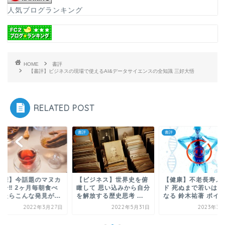
人気ブログランキング
HOME
書評
【書評】ビジネスの現場で使えるAI&データサイエンスの全知識 三好大悟
RELATED POST
書評
書評
健康】今話題のマヌカ
【ビジネス】世界史を俯
【健康】不老長寿メ
ニー‼ 2ヶ月毎朝食べ
瞰して 思い込みから自分
ド 死ぬまで若いは武
みたらこんな発見が...
を解放する歴史思考 ...
なる 鈴木祐著 ポイ..
2022年3月27日
2022年5月31日
2023年3月