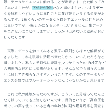
際にデータサイエンスに触れることが出来ます。ただ触ってみ
て思いましたが、
下処理が9割
だなと思いました。つまりデー
タを解析しやすいように属性ごとに並び替えたりする必要があ
るんです。2桁くらいのデータなら自分でエクセルに打ち込め
ば良いですが、4桁とかになるとそうはいきません。生データ
をエクセルにコピペしますが、しっかり出来ないと結果がおか
しくなります
実際にデータを触ってみると数字の羅列から様々な解釈がで
きました。これを現場に活用出来たらかっこいいんだろうなと
思いました。私も大学時代に統計を少しかじったのでt検定など
の初歩的な解析には知恵があります。そんな私でも思うのは統
計に対して皆知らなさすぎということです。なのでデータサイ
エンス分野ではブルーオーシャンなんじゃないかなと思います
これは私の経験からなのですが、こういった分析ってなんと
なく触っていても上達しないんです。目的というか「高血圧患
者でこの薬を使っている患者の年齢別の副作用発現率を調査す