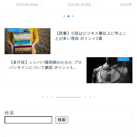
2022年6月6日
2022年1月28日
2022年7月
【読書】小説はビジネス書以上に学ぶこ
とが多い理由 ポイント3選
【多汗症】シンパパ薬剤師わたわた プロ
バンサインについて解説 ポイント3...
検索
検索