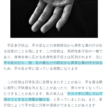
手足多汗症は、手や足などの末梢部位から異常な量の汗が出
る症状のことを指します。この症状は、局所性多汗症の一種で
あり、身体全体に広がる全身性多汗症とは区別されます。主に
手や足のひら、指、足の裏などの部位から異常な量の汗が出る
ため、手や足が常に湿っている状態になります
この症状は日常生活に支障をきたすことがあり、手を握る際
に相手に不快感を与えることがあったり、滑りやすくなってい
たりすることがあります。私の友人は「
テスト中に消しゴムで
消そうとすると答案が破ける
」と言っていましたね。また、多
汗症によって手や足に汗疹や湿疹ができることがあります