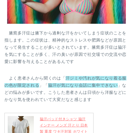
腋窩多汗症は腋下から過剰な汗をかいてしまう症状のことを
指します。この症状は、精神的なストレスや肥満などが原因と
なって発生することが多いとされています。腋窩多汗症は脇汗
を気にすることが多く、汗の臭いが原因で社交場での交流や恋
愛に影響を与えることがあるんです
よく患者さんから聞くのは「
汗ジミや汚れが気になり着る服
の色が限定される
」「
脇汗が気になり会話に集中できない
」な
どの悩みが多いです。こうした患者さんは日頃から洋服などに
かなり気を使われていて大変だなと感じます
脇汗パッド付きシャツ 脇汗
インナー メンズ 汗とり 日本
製 重度 ワキ汗対策 ホワイト