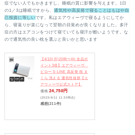
症でない人でもかきますし、睡眠の質に影響を与えます。1日
の1／3は睡眠ですから、
通気性や高反発で寝ることはもはや自
己投資に等しい
です。私はエアウィーヴで寝るようにしてか
ら、寝返りが楽になって翌朝の目覚めが良くなりました。多汗
症の方はエアコンをつけて寝ていても寝汗が酷いようです。な
ので通気性の良い枕を選ぶと良いかと思います
【4/10(月)20時〜4h 全品ポ
イント3倍】エアウィーヴ
ピロー S-LINE 高反発 枕 ま
くら 洗える 通気性抜群【エ
アウィーヴ公式ストア】
24,750円
価格:
(2023/4/11 11:33時点)
感想(211件)