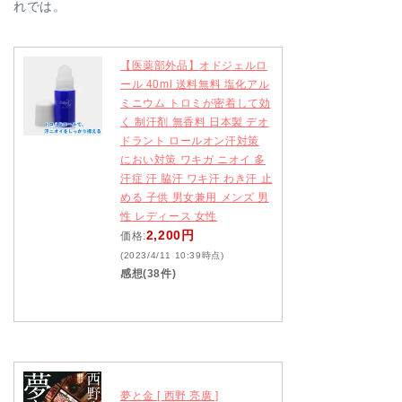
れでは。
【医薬部外品】オドジェルロ
ール 40ml 送料無料 塩化アル
ミニウム トロミが密着して効
く 制汗剤 無香料 日本製 デオ
ドラント ロールオン汗対策
におい対策 ワキガ ニオイ 多
汗症 汗 脇汗 ワキ汗 わき汗 止
める 子供 男女兼用 メンズ 男
性 レディース 女性
2,200円
価格:
(2023/4/11 10:39時点)
感想(38件)
夢と金 [ 西野 亮廣 ]