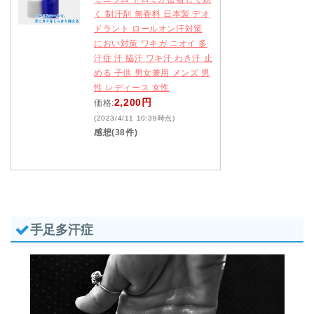
く 制汗剤 無香料 日本製 デオ
ドラント ロールオン汗対策
におい対策 ワキガ ニオイ 多
汗症 汗 脇汗 ワキ汗 わき汗 止
める 子供 男女兼用 メンズ 男
性 レディース 女性
2,200円
価格:
(2023/4/11 10:39時点)
感想(38件)
手足多汗症