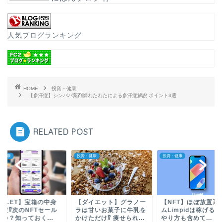
人気ブログランキング
HOME
投資・健康
【多汗症】シンパパ薬剤師わたわたによる多汗症解説 ポイント3選
RELATED POST
・健康
投資・健康
投資・健康
AGLET】宝箱の中身
【ダイエット】グラノー
【NFT】ほぼ放置系
固定⁉次のNFTセール
ラは甘いお菓子に牛乳を
ムLimpidは稼げるの
つ？知っておく...
かけただけ⁉ 痩せられ...
やり方も含めて...