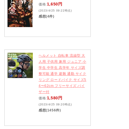
1,650円
価格:
(2023/4/25 09:22時点)
感想(4件)
ヘルメット 自転車 流線型 大
人用 子供用 兼用 ジュニア 小
学生 中学生 高学年 サイズ調
整可能 通学 避難 通勤 サイク
リング ロードバイク サイズ5
4〜62cm フリーサイズ バイ
ザー付
1,580円
価格:
(2023/4/25 09:20時点)
感想(1456件)