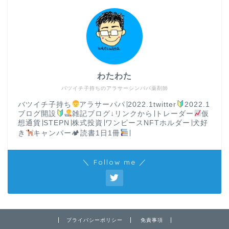
わたわた
バツイチ子持ちのアラサーシンパパ薬剤師
バツイチ子持ち
アラサーパパ∣2022.1twitter
2022.1
ブログ開設
雑記ブログ↓リンクから∣トレーダー
仮
想通貨∣STEPN∣株式投資∣ワンピースNFTホルダー∣犬好
き
キャンパー🏕読書1日1冊
∣
＼ Follow me ／
プライバシーポリシー
免責事項