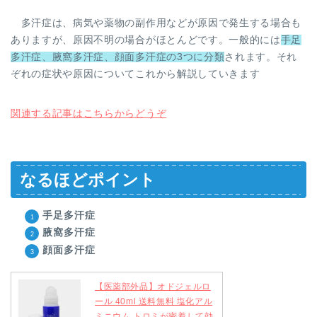
多汗症は、病気や薬物の副作用などが原因で発生する場合も
ありますが、原因不明の場合がほとんどです。一般的には
手足
多汗症、腋窩多汗症、顔面多汗症の3つに分類
されます。それ
ぞれの症状や原因についてこれから解説していきます
関連する記事はこちらからどうぞ
なるほどポイント
手足多汗症
腋窩多汗症
顔面多汗症
【医薬部外品】オドジェルロ
ール 40ml 送料無料 塩化アル
ミニウム トロミが密着して効