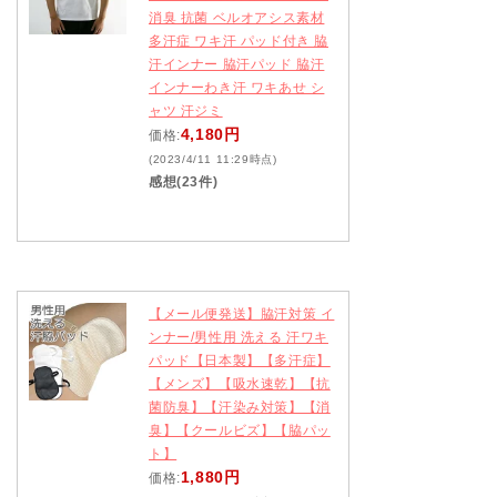
消臭 抗菌 ベルオアシス素材
多汗症 ワキ汗 パッド付き 脇
汗インナー 脇汗パッド 脇汗
インナーわき汗 ワキあせ シ
ャツ 汗ジミ
4,180円
価格:
(2023/4/11 11:29時点)
感想(23件)
【メール便発送】脇汗対策 イ
ンナー/男性用 洗える 汗ワキ
パッド【日本製】【多汗症】
【メンズ】【吸水速乾】【抗
菌防臭】【汗染み対策】【消
臭】【クールビズ】【脇パッ
ト】
1,880円
価格: