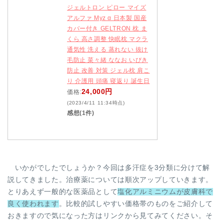
ジェルトロン ピロー マイズ
アルファ Myz α 日本製 国産
カバー付き GELTRON 枕 ま
くら 高さ調整 快眠枕 マクラ
通気性 洗える 蒸れない 抜け
毛防止 菜々緒 ななお いびき
防止 改善 対策 ジェル枕 肩こ
り 介護用 頭痛 寝返り 誕生日
24,000円
価格:
(2023/4/11 11:34時点)
感想(1件)
いかがでしたでしょうか？今回は多汗症を3分類に分けて解
説してきました。治療薬については順次アップしていきます。
とりあえず一般的な医薬品として
塩化アルミニウムが皮膚科で
良く使われます
。比較的試しやすい価格帯のものをご紹介して
おきますので気になった方はリンクから見てみてください。そ