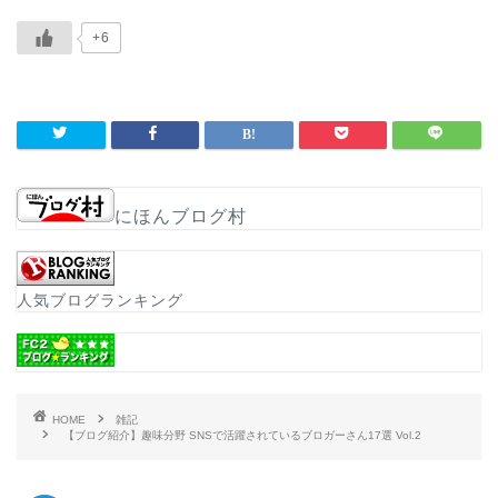
たわたが書いた子育てに関する記事はこちらから。「ゆ
る副業」のはじめかた アフィリエイトブログ スキマ時間
+6
で自分の「好き」をお金に変える！ 価格:1,628円(2022/
5/19 06:01時点)感想(24件)【家事・育児】ブロガ…
にほんブログ村
人気ブログランキング
HOME
雑記
【ブログ紹介】趣味分野 SNSで活躍されているブロガーさん17選 Vol.2