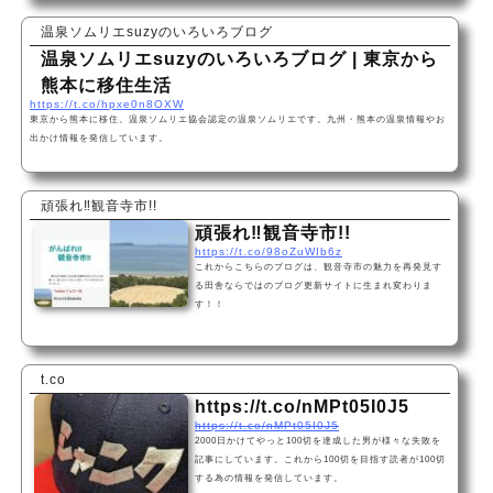
温泉ソムリエsuzyのいろいろブログ
温泉ソムリエsuzyのいろいろブログ | 東京から
熊本に移住生活
https://t.co/hpxe0n8OXW
東京から熊本に移住。温泉ソムリエ協会認定の温泉ソムリエです。九州・熊本の温泉情報やお
出かけ情報を発信しています。
頑張れ‼︎観音寺市!!
頑張れ‼︎観音寺市!!
https://t.co/98oZuWIb6z
これからこちらのブログは、観音寺市の魅力を再発見す
る田舎ならではのブログ更新サイトに生まれ変わりま
す！！
t.co
https://t.co/nMPt05I0J5
https://t.co/nMPt05I0J5
2000日かけてやっと100切を達成した男が様々な失敗を
記事にしています。これから100切を目指す読者が100切
する為の情報を発信しています。