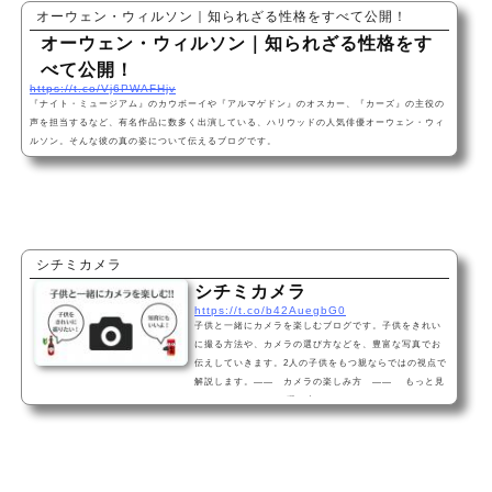
オーウェン・ウィルソン｜知られざる性格をすべて公開！
オーウェン・ウィルソン｜知られざる性格をす
べて公開！
https://t.co/Vj6PWAFHjv
『ナイト・ミュージアム』のカウボーイや『アルマゲドン』のオスカー、『カーズ』の主役の
声を担当するなど、有名作品に数多く出演している、ハリウッドの人気俳優オーウェン・ウィ
ルソン。そんな彼の真の姿について伝えるブログです。
シチミカメラ
シチミカメラ
https://t.co/b42AuegbG0
子供と一緒にカメラを楽しむブログです。子供をきれい
に撮る方法や、カメラの選び方などを、豊富な写真でお
伝えしていきます。2人の子供をもつ親ならではの視点で
解説します。―― カメラの楽しみ方 ―― もっと見
る ―― カメラの選び方 ――