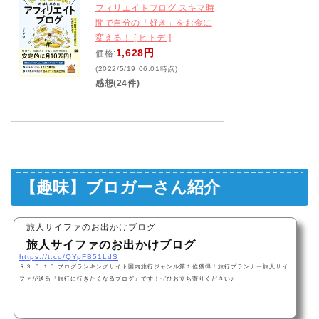
フィリエイトブログ スキマ時
間で自分の「好き」をお金に
変える！ [ ヒトデ ]
1,628円
価格:
(2022/5/19 06:01時点)
感想(24件)
【趣味】ブロガーさん紹介
旅人サイファのお出かけブログ
旅人サイファのお出かけブログ
https://t.co/QYpFB51LdS
Ｒ３.５.１５ ブログランキングサイト国内旅行ジャンル第１位獲得！旅行プランナー旅人サイ
ファが送る『旅行に行きたくなるブログ』です！ぜひお立ち寄りください♪