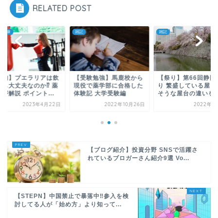
RELATED POST
・健康
雑記
雑記
豊胸】プエラリアは飲
【受験勉強】馬鹿校から
【祭り】第66回静岡
でも大丈夫なのか⁉ 薬
現役で薬学部に合格した
り 繁盛している屋台
が解説 ポイント...
体験記 大学受験編
そうな屋台の違いを..
2023年4月22日
2022年10月26日
2022年7
【ブログ紹介】投資分野 SNSで活躍さ
れているブロガーさん紹介9選 Vo...
【STEPN】中国禁止で暴落中‼参入を検
討してる人が「始め方」より知って...