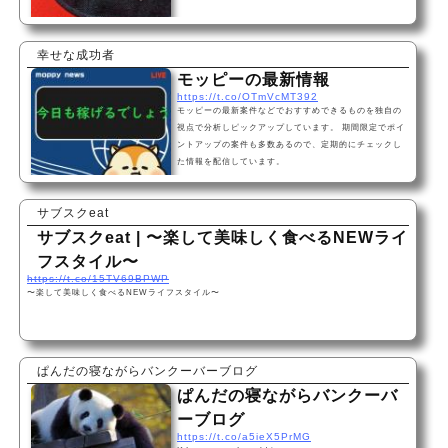
幸せな成功者
モッピーの最新情報
https://t.co/OTmVcMT392
モッピーの最新案件などでおすすめできるものを独自の
視点で分析しピックアップしています。 期間限定でポイ
ントアップの案件も多数あるので、定期的にチェックし
た情報を配信しています。
サブスクeat
サブスクeat | 〜楽して美味しく食べるNEWライ
フスタイル〜
https://t.co/15TV69BPWP
〜楽して美味しく食べるNEWライフスタイル〜
ぱんだの寝ながらバンクーバーブログ
ぱんだの寝ながらバンクーバ
ーブログ
https://t.co/a5ieX5PrMG