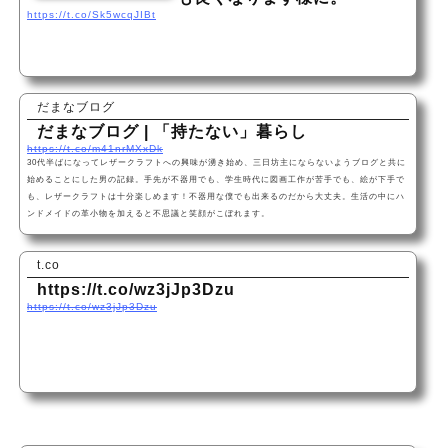
https://t.co/Sk5wcqJIBt
だまなブログ
だまなブログ | 「持たない」暮らし
https://t.co/m41nrMXxDk
30代半ばになってレザークラフトへの興味が湧き始め、三日坊主にならないようブログと共に
始めることにした男の記録。手先が不器用でも、学生時代に図画工作が苦手でも、絵が下手で
も、レザークラフトは十分楽しめます！不器用な僕でも出来るのだから大丈夫。生活の中にハ
ンドメイドの革小物を加えると不思議と笑顔がこぼれます。
t.co
https://t.co/wz3jJp3Dzu
https://t.co/wz3jJp3Dzu