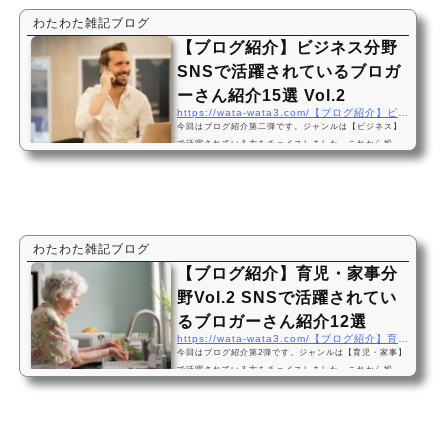
書いたビジネス関連する記事はこちらからどうぞ。「ゆ
る副業」のはじめかた アフィリエイトブログ スキマ時間
わたわた雑記ブログ
で自分の「好き」をお金に変える！ 価格:1,628円(2022/
【ブログ紹介】ビジネス分野
5/19 06:01時点)感想(24件)【投資・雑記】ブロガー…
SNSで活躍されているブロガ
ーさん紹介15選 Vol.2
https://wata-wata3.com/【ブログ紹介】ビジネス分野-snsで活躍されている
今回はブログ紹介第二弾です。ジャンルは【ビジネス】
で活躍されている方をチョイスしました。これから投
資、育児等の紹介もしていきます 今回、掲載の許可を
頂いたブロガーさん達はツイッター等のSNSもされてい
ます。自分と似たようなジャンルのブログを勉強してみ
たい方、繋がりたい方の窓口になれば幸いです わたわ
たが書いたビジネス関連する記事はこちらからどうぞ。
「ゆる副業」のはじめかた アフィリエイトブログ スキマ
わたわた雑記ブログ
時間で自分の「好き」をお金に変える！ 価格:1,628円(20
【ブログ紹介】育児・家事分
22/5/19 06:01時点)感想(24件)【家事・育児】ブロ…
野Vol.2 SNSで活躍されてい
るブロガーさん紹介12選
https://wata-wata3.com/【ブログ紹介】育児・家事分野vol-2-snsで活躍されてい-2
今回はブログ紹介第2弾です。ジャンルは【育児・家事】
で活躍されている方をチョイスしました。これから投
資、ビジネス等の紹介もしていきます 今回、掲載の許
可を頂いたブロガーさん達はツイッター等のSNSもされ
ています。自分と似たようなジャンルのブログを勉強し
てみたい方、繋がりたい方の窓口になれば幸いです わ