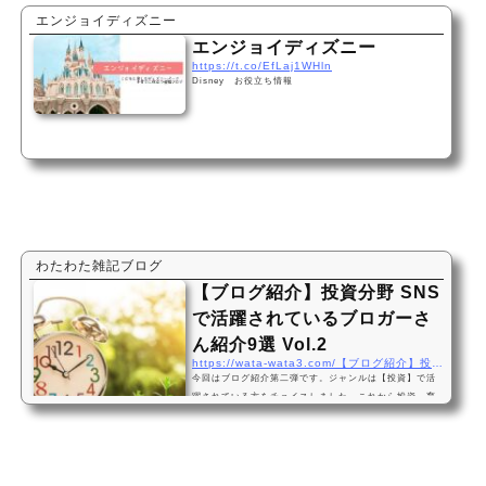
エンジョイディズニー
エンジョイディズニー
https://t.co/EfLaj1WHln
Disney お役立ち情報
わたわた雑記ブログ
【ブログ紹介】投資分野 SNS
で活躍されているブロガーさ
ん紹介9選 Vol.2
https://wata-wata3.com/【ブログ紹介】投資分野-snsで活躍されているブロ
今回はブログ紹介第二弾です。ジャンルは【投資】で活
躍されている方をチョイスしました。これから投資、育
児等の紹介もしていきます 今回、掲載の許可を頂いた
ブロガーさん達はツイッター等のSNSもされています。
自分と似たようなジャンルのブログを勉強してみたい
方、繋がりたい方の窓口になれば幸いです わたわたが