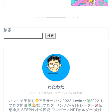
検索
検索
わたわた
バツイチ子持ちのアラサーシンパパ薬剤師
バツイチ子持ち
アラサーパパ∣2022.1twitter
2022.1
ブログ開設
雑記ブログ↓リンクから∣トレーダー
仮
想通貨∣STEPN∣株式投資∣ワンピースNFTホルダー∣犬好