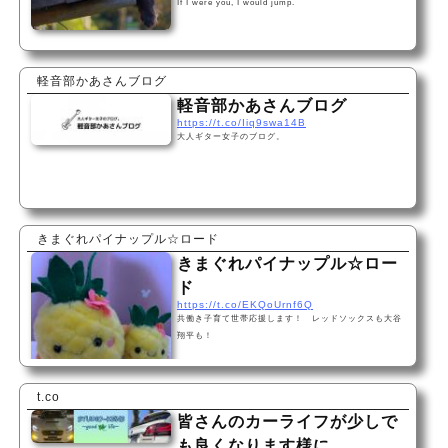
If I were you, I would jump.
軽音部かあさんブログ
軽音部かあさんブログ
https://t.co/Iiq9swa14B
大人ギター女子のブログ。
きまぐれパイナップル☆ロード
きまぐれパイナップル☆ロー
ド
https://t.co/EKQoUrnf6Q
共働き子育て世帯応援します！ レッドソックスも大谷
翔平も！
t.co
皆さんのカーライフが少しで
も良くなります様に。