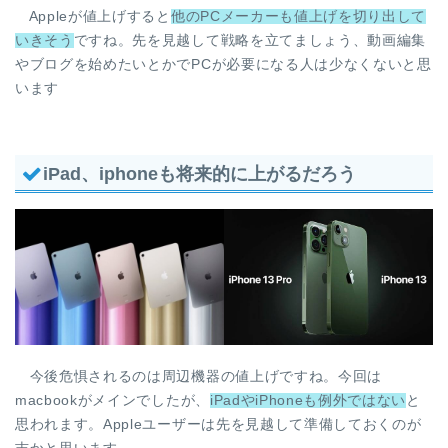
Appleが値上げすると
他のPCメーカーも値上げを切り出して
いきそう
ですね。先を見越して戦略を立てましょう、動画編集
やブログを始めたいとかでPCが必要になる人は少なくないと思
います
iPad、iphoneも将来的に上がるだろう
今後危惧されるのは周辺機器の値上げですね。今回は
macbookがメインでしたが、
iPadやiPhoneも例外ではない
と
思われます。Appleユーザーは先を見越して準備しておくのが