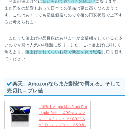
今回の値上げでは
高いもので約4万円の値上げ
になります。
また円安の影響もあって日本での販売は更に高くなるようで
す。これはあくまでも最低価格なので今後の円安状況で上下す
ると考えられます
まだまだ値上げの品目数はありますが全部紹介していると多
いので今回は人気の4種類に絞りました。この値上げに対して
焦るより、
値上げされてないお店で新品を買う戦略
に切り替え
てください
楽天、Amazonならまだ割安で買える。そして
売切れ→プレ値
【即納】Apple MacBook Pro
Liquid Retina XDRディスプ
レイ 14.2インチ MKGR3J/A
M1 Proチップ 8コア SSD 51