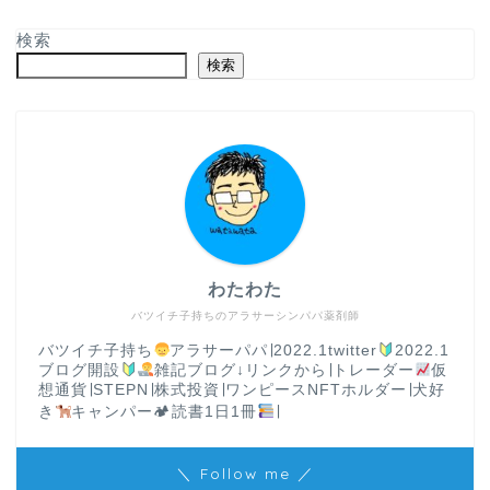
検索
検索
わたわた
バツイチ子持ちのアラサーシンパパ薬剤師
バツイチ子持ち
アラサーパパ∣2022.1twitter
2022.1
ブログ開設
雑記ブログ↓リンクから∣トレーダー
仮
想通貨∣STEPN∣株式投資∣ワンピースNFTホルダー∣犬好
き
キャンパー🏕読書1日1冊
∣
＼ Follow me ／