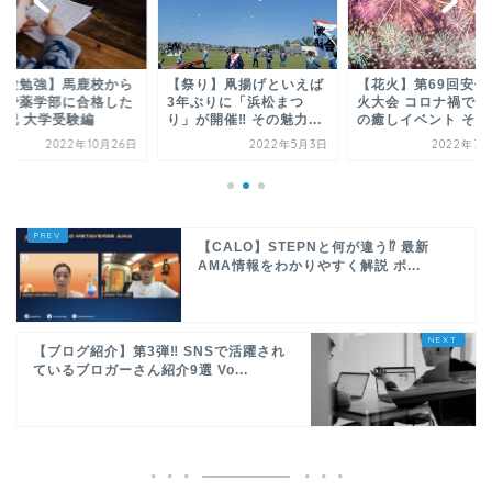
受験勉強】馬鹿校から
【祭り】凧揚げといえば
【花火】第69回安倍
役で薬学部に合格した
3年ぶりに「浜松まつ
火大会 コロナ禍でも
験記 大学受験編
り」が開催‼ その魅力...
の癒しイベント そ...
2022年10月26日
2022年5月3日
2022年7月
【CALO】STEPNと何が違う⁉ 最新
AMA情報をわかりやすく解説 ポ...
【ブログ紹介】第3弾‼ SNSで活躍され
ているブロガーさん紹介9選 Vo...