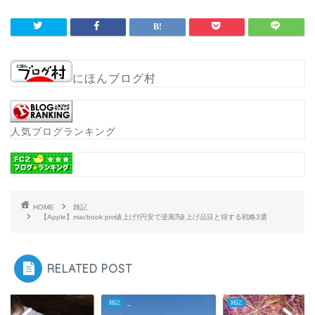
にほんブログ村
人気ブログランキング
HOME
雑記
【Apple】macbook pro値上げ‼円安で逆風⁉値上げ品目と得する戦略3選
RELATED POST
雑記
雑記