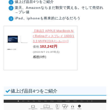
値上げ品目4つをご紹介
楽天、Amazonならまだ割安で買える。そして売切れ
→プレ値
iPad、iphoneも将来的に上がるだろう
【新品】APPLE MacBook Ai
r Retinaディスプレイ 1600/1
3.3 MVFK2J/A [シルバー]
102,242円
価格:
(2022/6/7 21:37時点)
感想(0件)
値上げ品目4つをご紹介