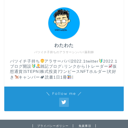
わたわた
バツイチ子持ちのアラサーシンパパ薬剤師
バツイチ子持ち
アラサーパパ∣2022.1twitter
2022.1
ブログ開設
雑記ブログ↓リンクから∣トレーダー
仮
想通貨∣STEPN∣株式投資∣ワンピースNFTホルダー∣犬好
き
キャンパー🏕読書1日1冊
∣
＼ Follow me ／
プライバシーポリシー
免責事項