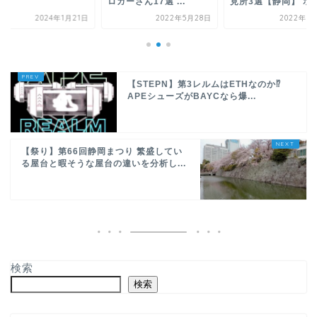
ロガーさん17選 ...
見所3選【静岡】 ホ..
2024年1月21日
2022年5月28日
2022年5
【STEPN】第3レルムはETHなのか⁉
APEシューズがBAYCなら爆...
【祭り】第66回静岡まつり 繁盛してい
る屋台と暇そうな屋台の違いを分析し...
検索
検索