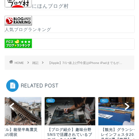
にほんブログ村
人気ブログランキング
HOME
雑記
【Apple】7/1~値上げ⁉今度はiPhone iPadまでもが…
RELATED POST
雑記
雑記
リアル】能登半島震災
【ブログ紹介】趣味分野
【観光】グランシッ
災地の現状
SNSで活躍されているブ
レインフェスタ202