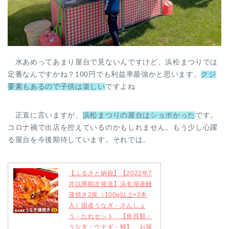
水あめってあまり屋台で見ないんですけど、浜松まつりでは
定番なんですかね？100円でも利益率最強かと思います。
クジ
要素もあるので子供は楽しい
ですよね
正直に言いますが、
浜松まつりの屋台はショボかった
です。
コロナ禍で出店を控えているのかもしれません。もう少し心躍
る屋台を今後期待しています。それでは。
【ふるさと納税】【2022年7
月以降順次発送】浜名湖産鰻
蒲焼き2尾（100g以上×2本
入）国産うなぎ・さんしょ
う・たれセット 【魚貝類・
うなぎ・ウナギ・鰻】 お届