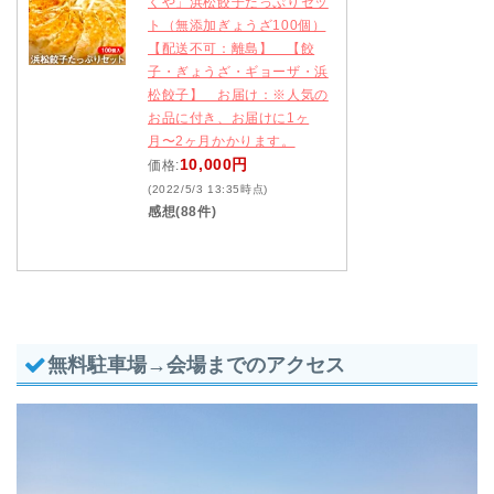
くや」浜松餃子たっぷりセッ
ト（無添加ぎょうざ100個）
【配送不可：離島】 【餃
子・ぎょうざ・ギョーザ・浜
松餃子】 お届け：※人気の
お品に付き、お届けに1ヶ
月〜2ヶ月かかります。
10,000円
価格:
(2022/5/3 13:35時点)
感想(88件)
無料駐車場→会場までのアクセス