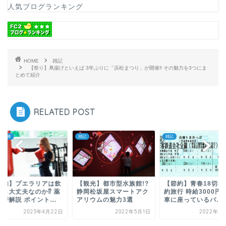
人気ブログランキング
HOME
雑記
【祭り】凧揚げといえば 3年ぶりに「浜松まつり」が開催‼ その魅力を3つにま
とめて紹介
RELATED POST
・健康
雑記
雑記
豊胸】プエラリアは飲
【観光】都市型水族館!?
【節約】青春18切符
でも大丈夫なのか⁉ 薬
静岡松坂屋スマートアク
約旅行 時給3000円
が解説 ポイント...
アリウムの魅力3選
車に座っているバ...
2023年4月22日
2022年5月1日
2022年8