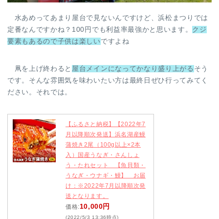
水あめってあまり屋台で見ないんですけど、浜松まつりでは
定番なんですかね？100円でも利益率最強かと思います。
クジ
要素もあるので子供は楽しい
ですよね
凧を上げ終わると
屋台メインになってかなり盛り上がる
そう
です。そんな雰囲気を味わいたい方は最終日ぜひ行ってみてく
ださい。それでは。
【ふるさと納税】【2022年7
月以降順次発送】浜名湖産鰻
蒲焼き2尾（100g以上×2本
入）国産うなぎ・さんしょ
う・たれセット 【魚貝類・
うなぎ・ウナギ・鰻】 お届
け：※2022年7月以降順次発
送となります。
10,000円
価格:
(2022/5/3 13:36時点)