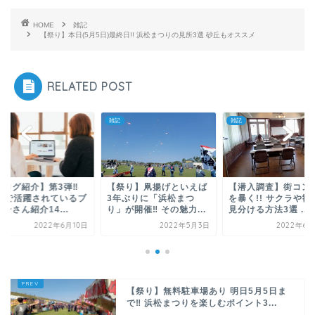
HOME
雑記
【祭り】本日(5月5日)最終日!! 浜松まつりの見所3選 砂丘もオススメ
RELATED POST
雑記
雑記
ブログ紹介】第3弾‼
【祭り】凧揚げといえば
【潜入調査】街コン
NSで活躍されているブ
3年ぶりに「浜松まつ
を暴く!! サクラや勧
ーさん紹介14...
り」が開催‼ その魅力...
見分ける方法3選 ...
2022年6月10日
2022年5月3日
2022年6月
【祭り】無料駐車場あり 明日5月5日ま
で‼ 浜松まつりを楽しむポイント3...