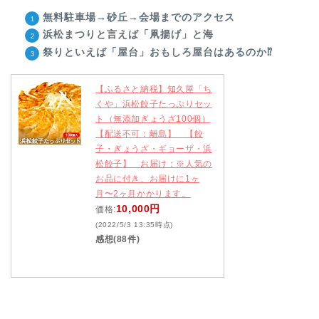
無料駐車場→砂丘→会場までのアクセス
浜松まつりと言えば「凧揚げ」と海
祭りといえば「屋台」おもしろ屋台はあるのか⁉
【ふるさと納税】知久屋「ち
くや」浜松餃子たっぷりセッ
ト（無添加ぎょうざ100個）
【配送不可：離島】 【餃
子・ぎょうざ・ギョーザ・浜
松餃子】 お届け：※人気の
お品に付き、お届けに1ヶ
月〜2ヶ月かかります。
10,000円
価格:
(2022/5/3 13:35時点)
感想(88件)