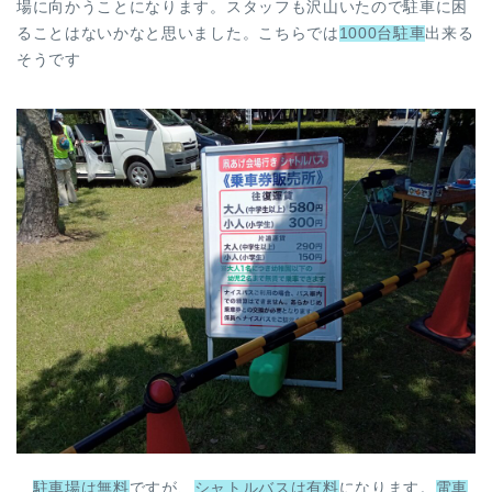
場に向かうことになります。スタッフも沢山いたので駐車に困
ることはないかなと思いました。こちらでは
1000台駐車
出来る
そうです
駐車場は無料
ですが、
シャトルバスは有料
になります。
電車